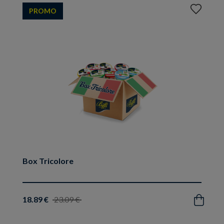
Aggiungi
PROMO
ai
preferiti
Box Tricolore
18.89 €
23.09 €
Acquista