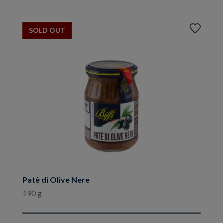
Aggiungi
SOLD OUT
ai
preferiti
Patè di Olive Nere
190 g