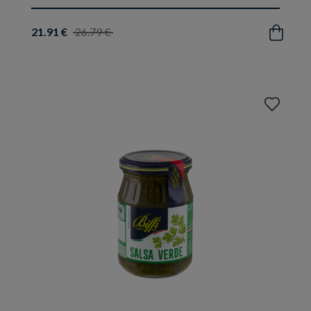
21.91 €
26.79 €
Acquista
Aggiungi
ai
preferiti