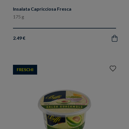
Insalata Capricciosa Fresca
175 g
2.49 €
Acquista
Aggiungi
FRESCHI
ai
preferiti