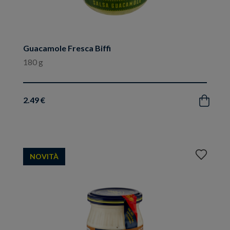
Guacamole Fresca Biffi
180 g
2.49 €
Acquista
Aggiungi
NOVITÀ
ai
preferiti