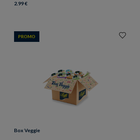
2.99 €
Aggiungi
PROMO
ai
preferiti
Box Veggie