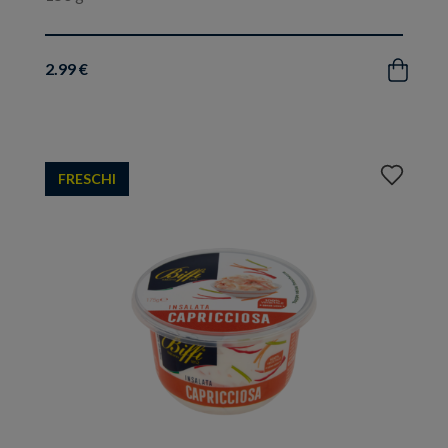
2.99 €
Acquista
Aggiungi
FRESCHI
ai
preferiti