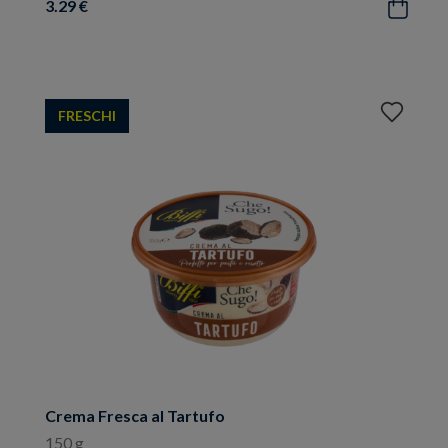
3.29 €
Acquista
Aggiungi
FRESCHI
ai
preferiti
Crema Fresca al Tartufo
150 g