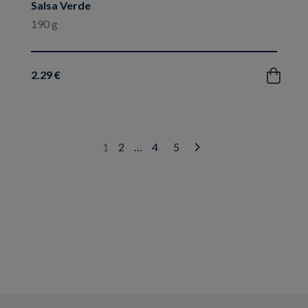
Salsa Verde
190 g
2.29 €
Acquista
1
2
…
4
5
Next