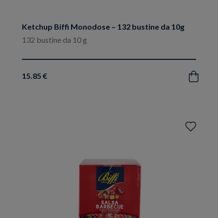
Ketchup Biffi Monodose – 132 bustine da 10g
132 bustine da 10 g
15.85 €
Acquista
Aggiungi
ai
preferiti