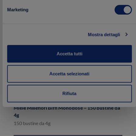
Marketing
Aggiungi
ai
preferiti
Mostra dettagli
Accetta tutti
Accetta selezionati
Rifiuta
Miele Millefiori Biffi Monodose – 150 bustine da
4g
150 bustine da 4g