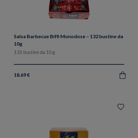
Salsa Barbecue Biffi Monodose – 132 bustine da
10g
132 bustine da 10 g
18.69 €
Acquista
Aggiungi
ai
preferiti