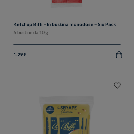
Ketchup Biffi – In bustina monodose – Six Pack
6 bustine da 10 g
1.29 €
Acquista
Aggiungi
ai
preferiti