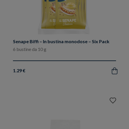
Senape Biffi – In bustina monodose – Six Pack
6 bustine da 10 g
1.29 €
Acquista
Aggiungi
ai
preferiti