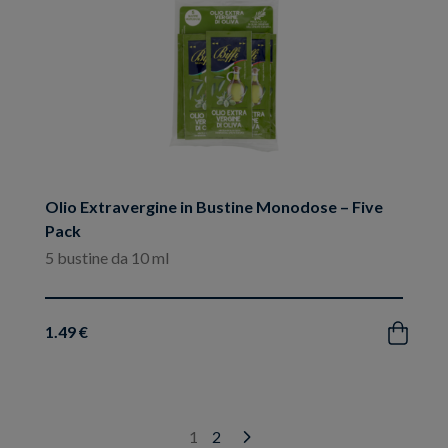
Olio Extravergine in Bustine Monodose – Five
Pack
5 bustine da 10 ml
1.49 €
Acquista
1
2
Next