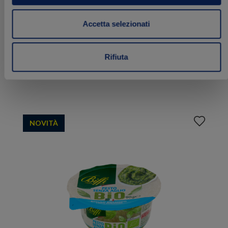
Pesto fresco Biologico
Accetta selezionati
90 g
Rifiuta
2.29 €
Acquista
Aggiungi
NOVITÀ
ai
preferiti