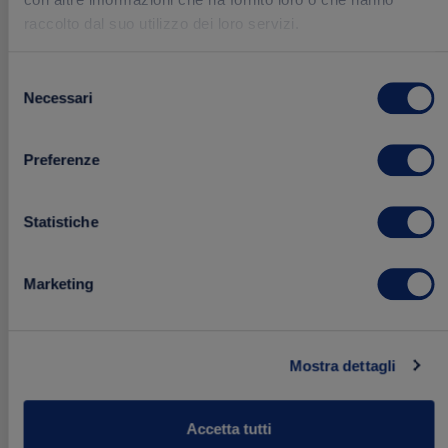
raccolto dal suo utilizzo dei loro servizi.
2.19 €
Acquista
Selezione
Necessari
del
consenso
Preferenze
Aggiungi
NOVITÀ
ai
Statistiche
preferiti
Marketing
Mostra dettagli
Accetta tutti