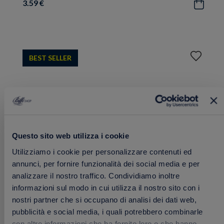
3.59 €
Acquista
Aggiungi
BEST SELLER
ai
preferiti
Questo sito web utilizza i cookie
Utilizziamo i cookie per personalizzare contenuti ed
annunci, per fornire funzionalità dei social media e per
analizzare il nostro traffico. Condividiamo inoltre
informazioni sul modo in cui utilizza il nostro sito con i
nostri partner che si occupano di analisi dei dati web,
Maionese Biologica in Tubetto
pubblicità e social media, i quali potrebbero combinarle
143 g
con altre informazioni che ha fornito loro o che hanno