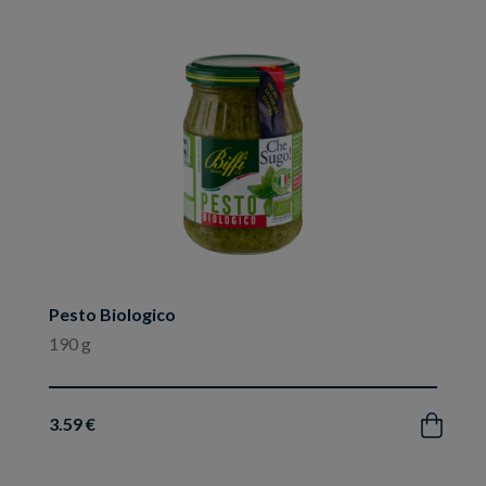
ai
preferiti
Pesto Biologico
190 g
3.59 €
Acquista