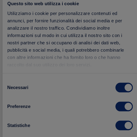
2.29 €
Acquista
Questo sito web utilizza i cookie
Utilizziamo i cookie per personalizzare contenuti ed
annunci, per fornire funzionalità dei social media e per
analizzare il nostro traffico. Condividiamo inoltre
Aggiungi
informazioni sul modo in cui utilizza il nostro sito con i
FRESCHI
ai
nostri partner che si occupano di analisi dei dati web,
preferiti
pubblicità e social media, i quali potrebbero combinarle
con altre informazioni che ha fornito loro o che hanno
raccolto dal suo utilizzo dei loro servizi.
Selezione
Necessari
del
consenso
Preferenze
Statistiche
Sugo Fresco con Pomodoro e Basilico
200 g