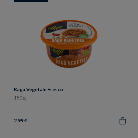
ai
preferiti
Ragù Vegetale Fresco
150 g
2.99 €
Acquista