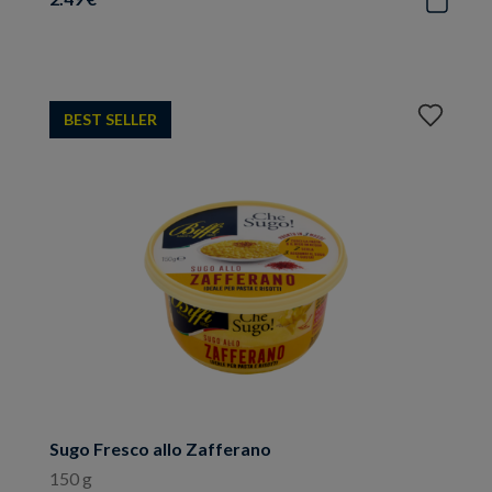
Aggiungi
BEST SELLER
ai
preferiti
Sugo Fresco allo Zafferano
150 g