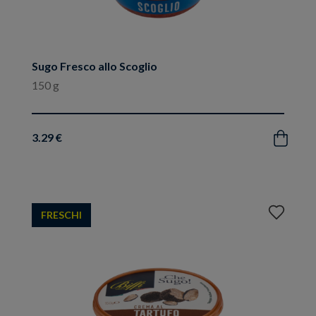
Sugo Fresco allo Scoglio
150 g
3.29 €
Acquista
Aggiungi
FRESCHI
ai
preferiti