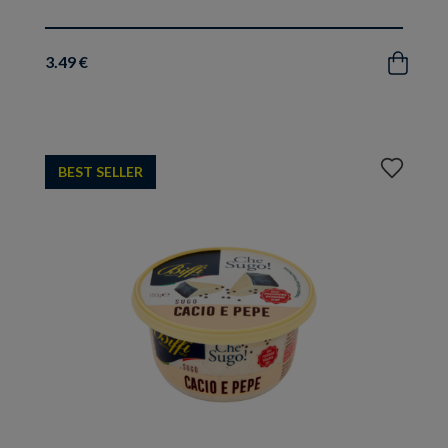
3.49 €
Acquista
Aggiungi
BEST SELLER
ai
preferiti