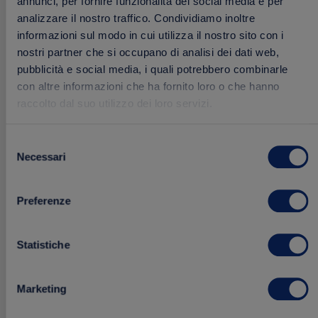
annunci, per fornire funzionalità dei social media e per
analizzare il nostro traffico. Condividiamo inoltre
informazioni sul modo in cui utilizza il nostro sito con i
nostri partner che si occupano di analisi dei dati web,
pubblicità e social media, i quali potrebbero combinarle
con altre informazioni che ha fornito loro o che hanno
raccolto dal suo utilizzo dei loro servizi.
Selezione
Insalata Capricciosa Fresca
Necessari
del
175 g
consenso
Preferenze
2.49 €
Acquista
Statistiche
Marketing
Aggiungi
FRESCHI