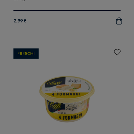
2.99 €
Acquista
Aggiungi
FRESCHI
ai
preferiti