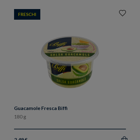
Aggiungi
FRESCHI
ai
preferiti
Guacamole Fresca Biffi
180 g
2.49 €
Acquista