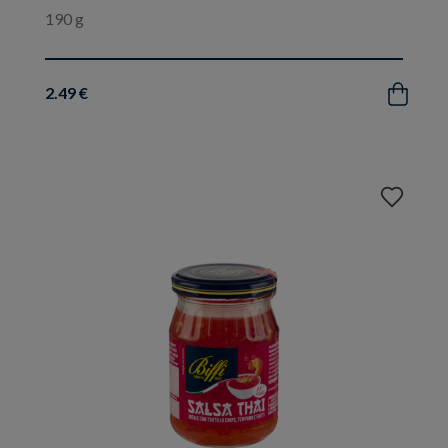
190 g
2.49 €
Acquista
Aggiungi
ai
preferiti