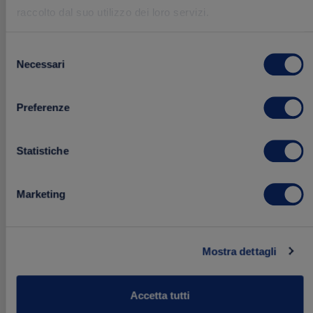
raccolto dal suo utilizzo dei loro servizi.
Selezione
Necessari
del
consenso
Preferenze
Salsa Harissa
200 g
Statistiche
Marketing
2.49 €
Acquista
Mostra dettagli
Aggiungi
ai
Accetta tutti
preferiti