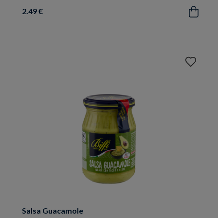
2.49 €
Acquista
Aggiungi
ai
preferiti
Salsa Guacamole