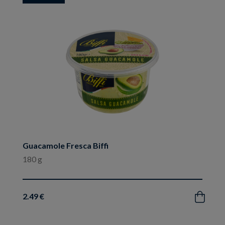
ai
preferiti
Guacamole Fresca Biffi
180 g
2.49 €
Acquista