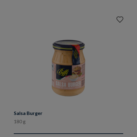
Aggiungi
ai
preferiti
Salsa Burger
180 g