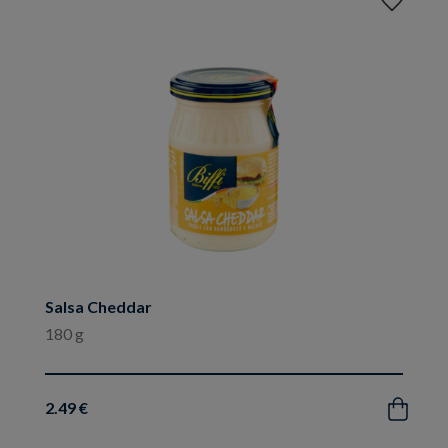
Aggiungi
ai
preferiti
Salsa Cheddar
180 g
2.49 €
Acquista