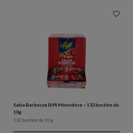
Aggiungi
ai
preferiti
Salsa Barbecue Biffi Monodose – 132 bustine da
10g
132 bustine da 10 g