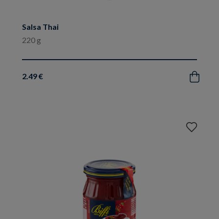
Salsa Thai
220 g
2.49 €
Acquista
Aggiungi
ai
preferiti