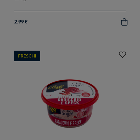
2.99 €
Acquista
Aggiungi
FRESCHI
ai
preferiti