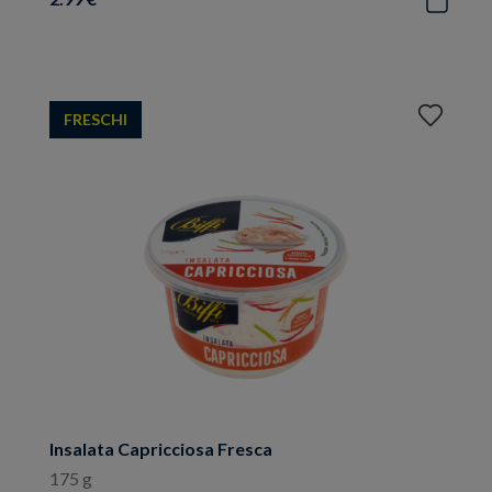
Aggiungi
FRESCHI
ai
preferiti
Insalata Capricciosa Fresca
175 g