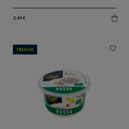
2.49 €
Acquista
Aggiungi
FRESCHI
ai
preferiti