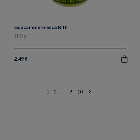
Guacamole Fresca Biffi
180 g
2.49 €
Acquista
1
2
…
9
10
Next