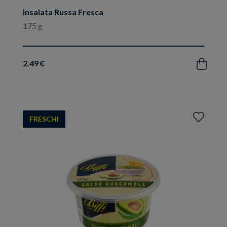
Insalata Russa Fresca
175 g
2.49 €
Acquista
Aggiungi
FRESCHI
ai
preferiti