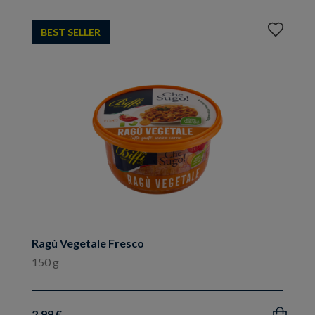
Aggiungi
BEST SELLER
ai
preferiti
Ragù Vegetale Fresco
150 g
2.99 €
Acquista