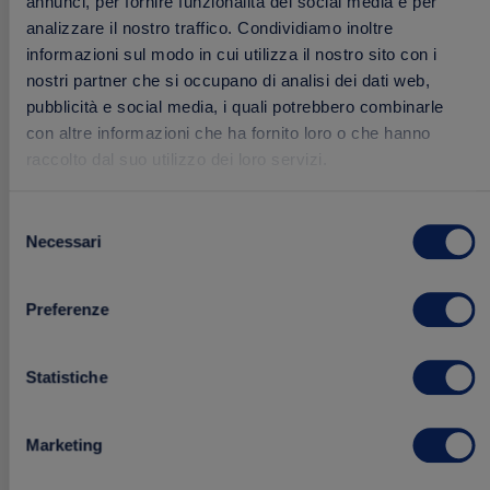
annunci, per fornire funzionalità dei social media e per
analizzare il nostro traffico. Condividiamo inoltre
informazioni sul modo in cui utilizza il nostro sito con i
nostri partner che si occupano di analisi dei dati web,
pubblicità e social media, i quali potrebbero combinarle
con altre informazioni che ha fornito loro o che hanno
raccolto dal suo utilizzo dei loro servizi.
Selezione
Crema Fresca al Tartufo
Necessari
del
150 g
consenso
Preferenze
2.99 €
Acquista
Statistiche
Marketing
Aggiungi
FRESCHI