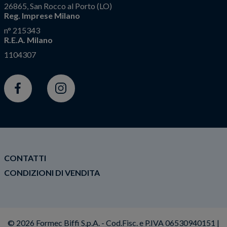
26865, San Rocco al Porto (LO)
Reg. Imprese Milano
n° 215343
R.E.A. Milano
1104307
Facebook
Instagram
CONTATTI
CONDIZIONI DI VENDITA
© 2026 Formec Biffi S.p.A. - Cod.Fisc. e P.IVA 06530940151 |