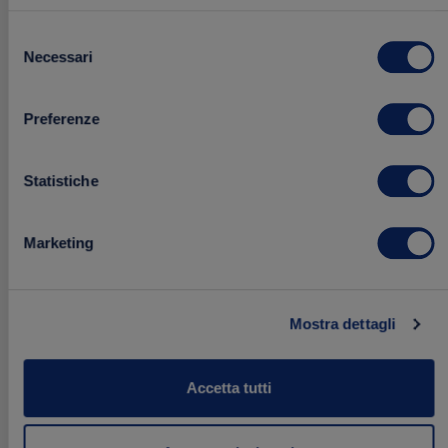
Selezione
Necessari
del
consenso
Salsa Barbecue Biffi Monodose – 132 bustine da
Preferenze
10g
132 bustine da 10 g
Statistiche
18.69 €
Marketing
Acquista
Mostra dettagli
Aggiungi
ai
Accetta tutti
preferiti