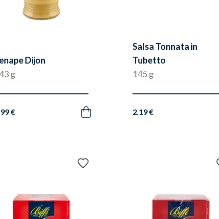
Salsa Tonnata in
enape Dijon
Tubetto
43 g
145 g
.99 €
2.19 €
Acquista
Aggiungi
ai
preferiti