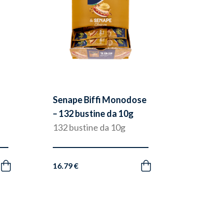
Senape Biffi Monodose
– 132 bustine da 10g
132 bustine da 10g
16.79 €
Acquista
Acquista