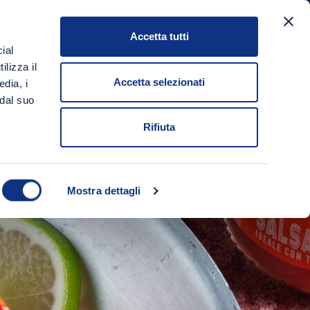
Accetta tutti
a
ial
Login/Registrati
Carrello
ilizza il
Accetta selezionati
edia, i
 dal suo
Rifiuta
Mostra dettagli