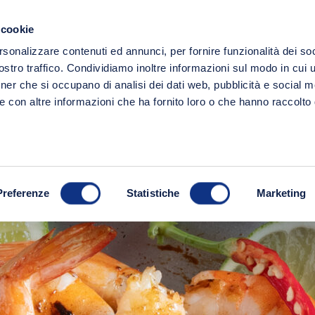
Spedizione gratuita a partire da 49€!
 cookie
Ricerc
rsonalizzare contenuti ed annunci, per fornire funzionalità dei soc
LINEE
FRESCHI
IDEE REGALO
stro traffico. Condividiamo inoltre informazioni sul modo in cui ut
tner che si occupano di analisi dei dati web, pubblicità e social m
e con altre informazioni che ha fornito loro o che hanno raccolto
Preferenze
Statistiche
Marketing