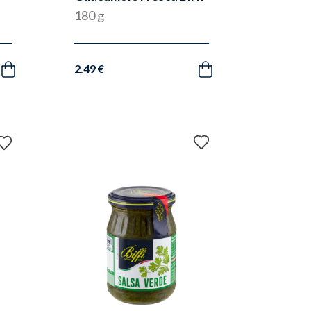
180 g
2.49 €
Acquista
Acquista
Aggiungi
Aggiungi
ai
ai
preferiti
preferiti