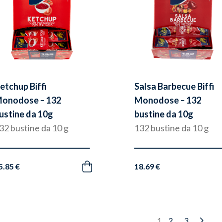
etchup Biffi
Salsa Barbecue Biffi
onodose – 132
Monodose – 132
ustine da 10g
bustine da 10g
32 bustine da 10 g
132 bustine da 10 g
5.85 €
18.69 €
Acquista
2
3
1