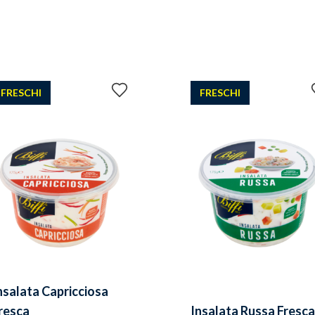
Aggiungi
FRESCHI
FRESCHI
ai
preferiti
nsalata Capricciosa
resca
Insalata Russa Fresc