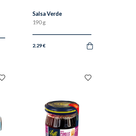
Salsa Verde
190 g
2.29 €
Acquista
Aggiungi
Aggiungi
ai
ai
preferiti
preferiti