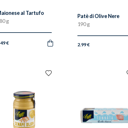
aionese al Tartufo
Patè di Olive Nere
80 g
190 g
.49 €
Acquista
2.99 €
Aggiungi
ai
preferiti