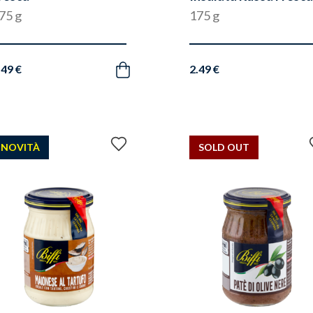
75 g
175 g
.49 €
2.49 €
Acquista
Aggiungi
NOVITÀ
SOLD OUT
ai
preferiti