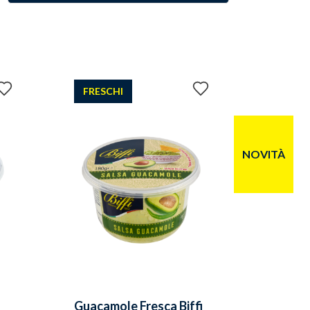
Aggiungi
Aggiungi
FRESCHI
ai
ai
preferiti
preferiti
NOVITÀ
a
Guacamole Fresca Biffi