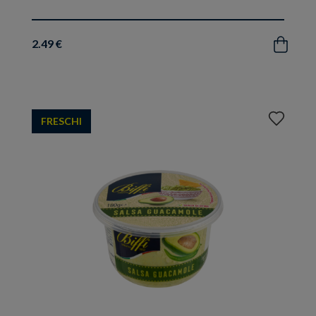
2.49 €
Acquista
Aggiungi
FRESCHI
ai
preferiti