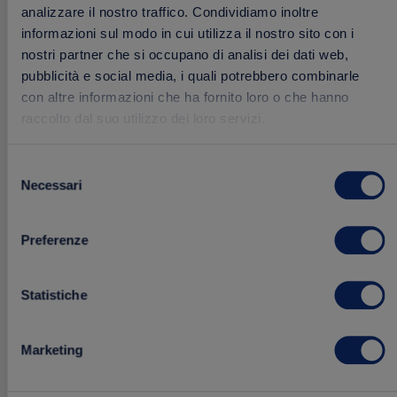
analizzare il nostro traffico. Condividiamo inoltre
informazioni sul modo in cui utilizza il nostro sito con i
nostri partner che si occupano di analisi dei dati web,
pubblicità e social media, i quali potrebbero combinarle
con altre informazioni che ha fornito loro o che hanno
raccolto dal suo utilizzo dei loro servizi.
Selezione
Necessari
del
Pesto Fresco 100% Vegetale
consenso
150 g
Preferenze
2.68 €
Acquista
Statistiche
Marketing
Aggiungi
BEST SELLER