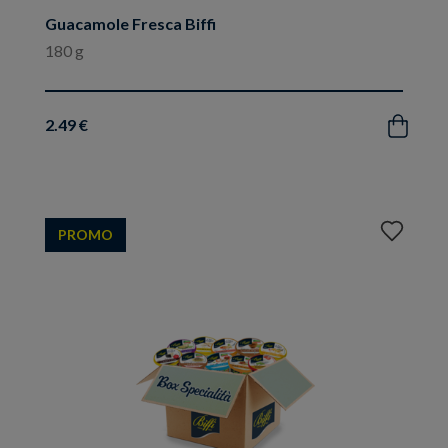
Guacamole Fresca Biffi
180 g
2.49 €
Acquista
Aggiungi
PROMO
ai
preferiti