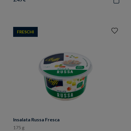
Aggiungi
FRESCHI
ai
preferiti
Insalata Russa Fresca
175 g