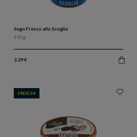
Sugo Fresco allo Scoglio
150 g
3.29 €
Acquista
Aggiungi
FRESCHI
ai
preferiti