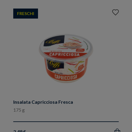
Aggiungi
FRESCHI
ai
preferiti
Insalata Capricciosa Fresca
175 g
2.49 €
Acquista