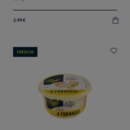
2.99 €
Acquista
Aggiungi
FRESCHI
ai
preferiti