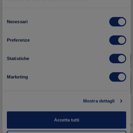
Selezione
Necessari
del
Aggiungi
NOVITÀ
NOVITÀ
consenso
ai
Preferenze
preferiti
Statistiche
Marketing
Mostra dettagli
Accetta tutti
Pesto Fres
Sugo Fresco ai 4 Formaggi – 85g
Secchi e Pec