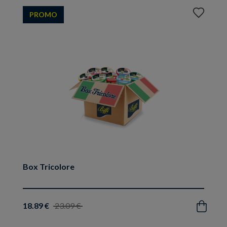
Aggiungi
PROMO
ai
preferiti
Box Tricolore
18.89 €
23.09 €
Acquista