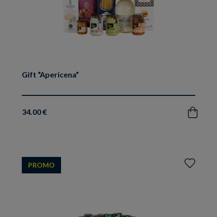
Gift “Apericena”
34.00 €
Acquista
Aggiungi
PROMO
ai
preferiti