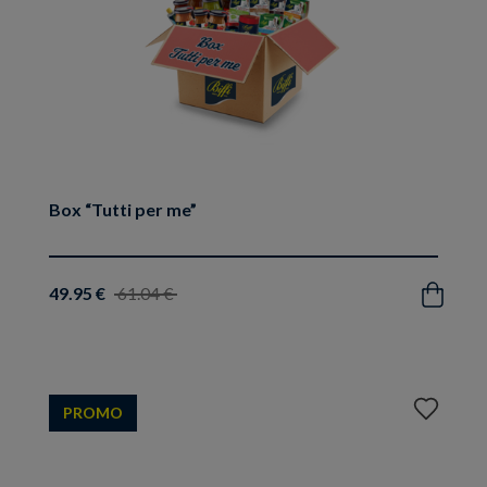
Box “Tutti per me”
49.95 €
61.04 €
Acquista
Aggiungi
PROMO
ai
preferiti