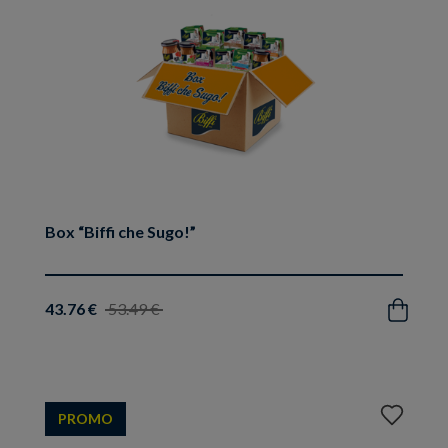
Box “Biffi che Sugo!”
43.76 €
53.49 €
Acquista
Aggiungi
PROMO
ai