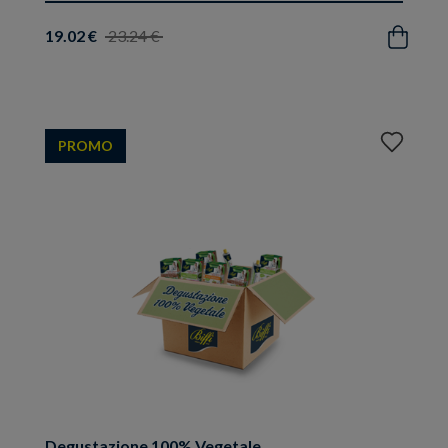
19.02 €
23.24 €
Acquista
Aggiungi
PROMO
ai
preferiti
Degustazione 100% Vegetale