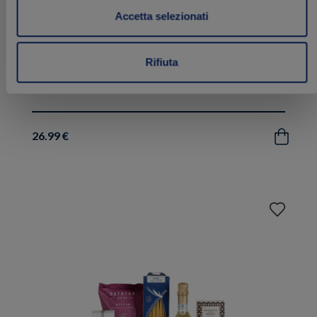
Accetta selezionati
Rifiuta
Gift “Delizie Vegan”
26.99 €
Acquista
Aggiungi
ai
preferiti