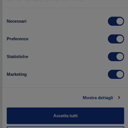
Selezione
Necessari
Degustazione di Salse Biffi
del
consenso
Preferenze
10.43 €
12.75 €
Acquista
Statistiche
Aggiungi
Marketing
ai
preferiti
Mostra dettagli
Accetta tutti