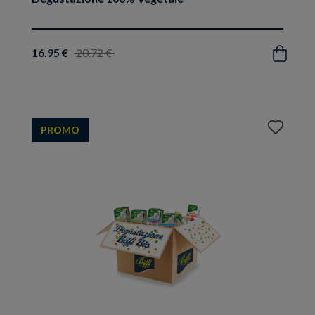
16.95 €
20.72 €
Acquista
Aggiungi
PROMO
ai
preferiti