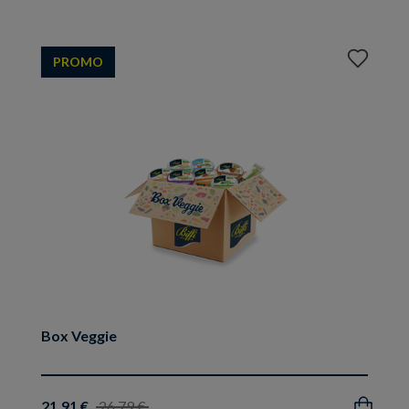
Aggiungi
PROMO
ai
preferiti
Box Veggie
21.91 €
26.79 €
Acquista