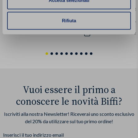
Accetta selezionati
Box Veggie
Box Tricolo
Rifiuta
21.91 €
26.79 €
18.89 €
23.
Acquista
Vuoi essere il primo a
conoscere le novità Biffi?
Iscriviti alla nostra Newsletter! Riceverai uno sconto esclusivo
del 20% da utilizzare sul tuo primo ordine!
Inserisci il tuo indirizzo email