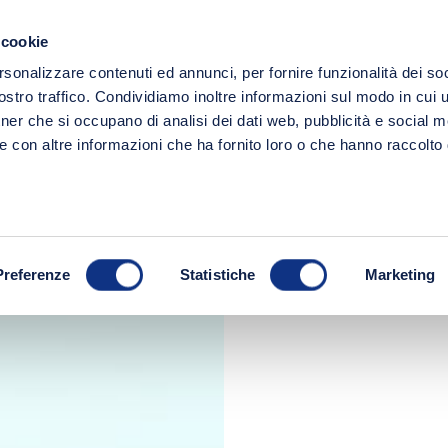
Spedizione gratuita a partire da 49€!
 cookie
Ricerc
rsonalizzare contenuti ed annunci, per fornire funzionalità dei soc
LINEE
FRESCHI
IDEE REGALO
stro traffico. Condividiamo inoltre informazioni sul modo in cui ut
tner che si occupano di analisi dei dati web, pubblicità e social m
Degustazione di Salse Biffi
e con altre informazioni che ha fornito loro o che hanno raccolto
Preferenze
Statistiche
Marketing