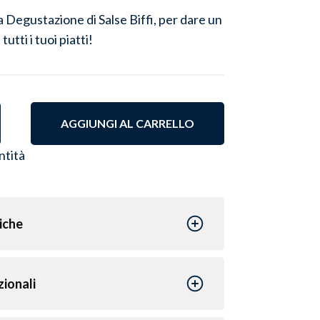
 Degustazione di Salse Biffi, per dare un
tutti i tuoi piatti!
AGGIUNGI AL CARRELLO
ntità
iche
zionali