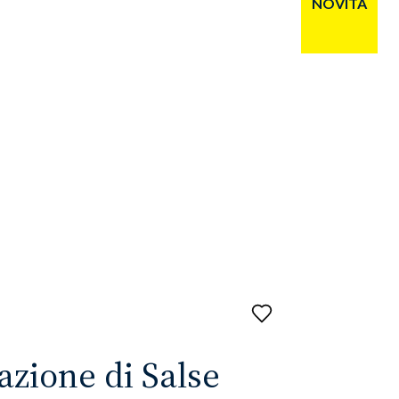
NOVITÀ
Aggiungi
ai
preferiti
zione di Salse