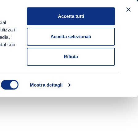
Accetta tutti
a
ial
Login/Registrati
Carrello
ilizza il
Accetta selezionati
edia, i
 dal suo
Rifiuta
Mostra dettagli