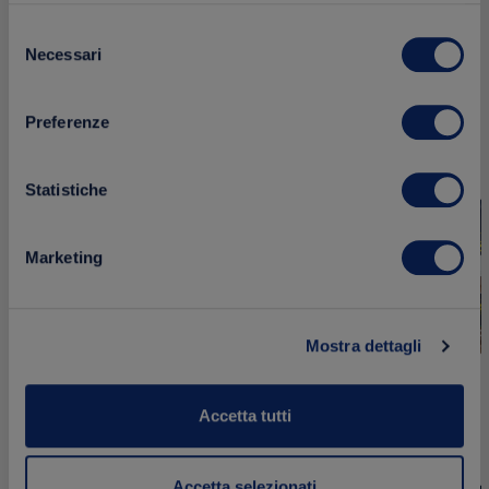
Prodotti correlati
Selezione
Necessari
del
consenso
Aggiungi
NOVITÀ
NOVITÀ
Preferenze
ai
preferiti
Statistiche
Marketing
Mostra dettagli
Accetta tutti
Pesto Fresco con Pomodori
Secchi e Pecorino – 85g
Pesto Fresco
Accetta selezionati