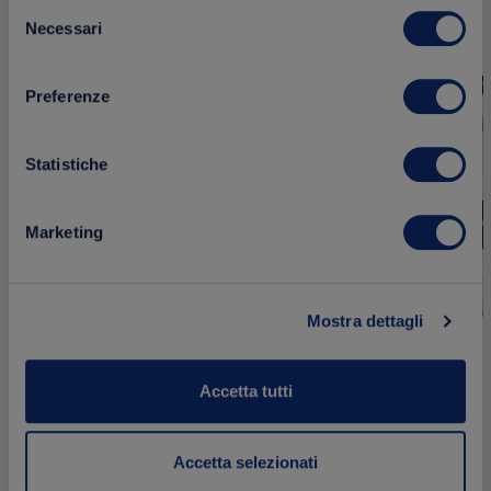
Selezione
Aggiungi
Necessari
del
NOVITÀ
NOVITÀ
ai
consenso
preferiti
Preferenze
Statistiche
Marketing
Mostra dettagli
Accetta tutti
Succo di Limone – 198 Bustine
da 5ml
Dressing alle
Accetta selezionati
198 bustine da 5ml
250 ml