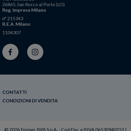
26865, San Rocco al Porto (LO)
Reg. Imprese Milano
n° 215343
R.E.A. Milano
1104307
Facebook
Instagram
CONTATTI
CONDIZIONI DI VENDITA
© 2026 Formec Biffi S.p.A. - Cod.Fisc. e P.IVA 06530940151 |