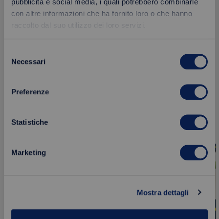
pubblicità e social media, i quali potrebbero combinarle
Calorie
con altre informazioni che ha fornito loro o che hanno
raccolto dal suo utilizzo dei loro servizi.
Selezione
Necessari
del
Prodotti correlati
consenso
Preferenze
Statistiche
Aggiungi
NOVITÀ
NOVITÀ
ai
preferiti
Marketing
Mostra dettagli