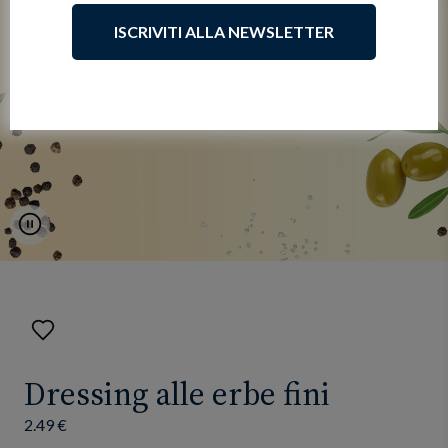
ISCRIVITI ALLA NEWSLETTER
Pause
Aggiungi
ai
preferiti
Dressing alle erbe fini
2.49 €