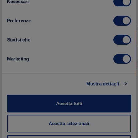
Necessari
Aggiungi
del
NOVITÀ
ai
consenso
preferiti
Preferenze
Statistiche
Marketing
Mostra dettagli
Accetta tutti
Dressing allo yogurt
Sugo allo Z
250 ml
190 g
Accetta selezionati