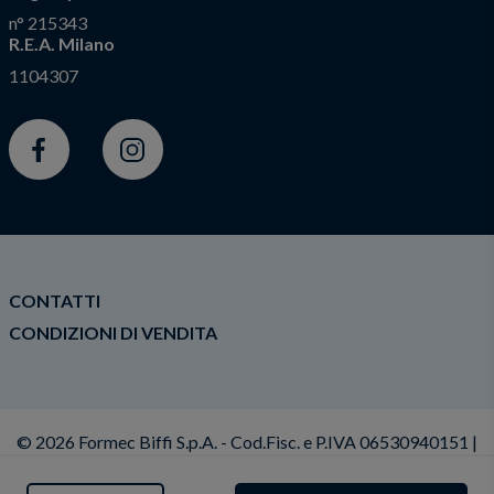
n° 215343
R.E.A. Milano
1104307
Facebook
Instagram
CONTATTI
CONDIZIONI DI VENDITA
© 2026 Formec Biffi S.p.A. - Cod.Fisc. e P.IVA 06530940151 |
Privacy Policy
|
Cookie policy
|
Condizioni Generali di
Vendita
|
Dichiarazione di Accessibilità
|
Modifica il