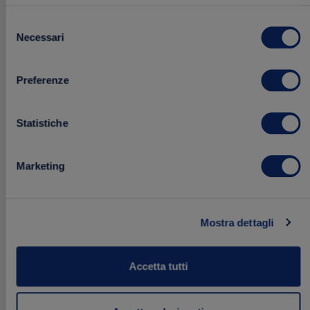
Selezione
Sugo Fresco ai 4 Formaggi – 85g
Necessari
del
85 g
consenso
Preferenze
1.99 €
Acquista
Statistiche
Marketing
Aggiungi
FRESCHI
ai
preferiti
Mostra dettagli
Accetta tutti