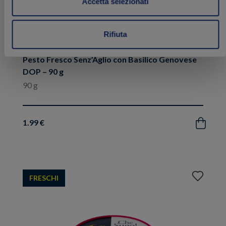
Accetta selezionati
Rifiuta
Pesto Fresco Senz’Aglio con Basilico Genovese
DOP – 90 g
90 g
1.99 €
Acquista
Aggiungi
FRESCHI
ai
preferiti