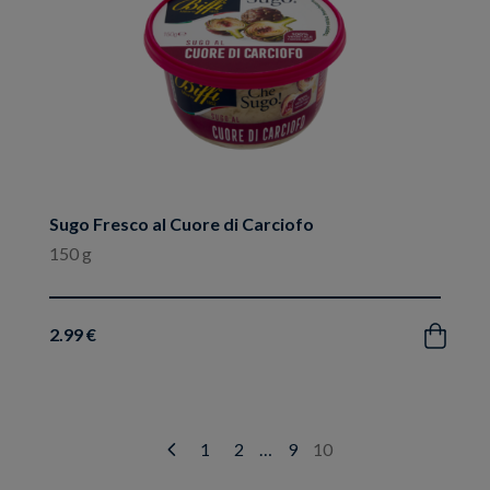
Sugo Fresco al Cuore di Carciofo
150 g
2.99 €
Acquista
1
2
…
9
10
Prev