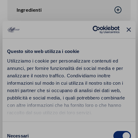
Ingredienti
Confezione
Questo sito web utilizza i cookie
Calorie
Utilizziamo i cookie per personalizzare contenuti ed
annunci, per fornire funzionalità dei social media e per
analizzare il nostro traffico. Condividiamo inoltre
informazioni sul modo in cui utilizza il nostro sito con i
nostri partner che si occupano di analisi dei dati web,
pubblicità e social media, i quali potrebbero combinarle
Prodotti correlati
con altre informazioni che ha fornito loro o che hanno
raccolto dal suo utilizzo dei loro servizi.
Selezione
Aggiungi
NOVITÀ
NOVITÀ
Necessari
del