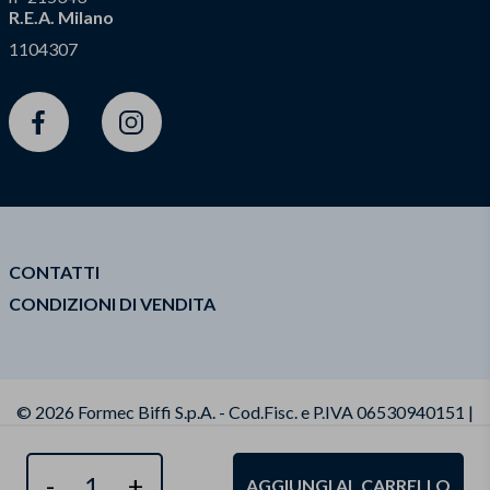
R.E.A. Milano
1104307
Facebook
Instagram
CONTATTI
CONDIZIONI DI VENDITA
© 2026 Formec Biffi S.p.A. - Cod.Fisc. e P.IVA 06530940151 |
Privacy Policy
|
Cookie policy
|
Condizioni Generali di
Vendita
|
Dichiarazione di Accessibilità
|
Modifica il
consenso ai cookies
-
+
AGGIUNGI AL CARRELLO