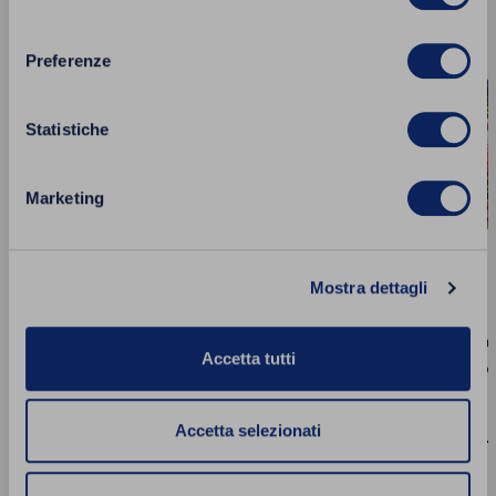
ai
consenso
preferiti
Preferenze
Statistiche
Marketing
Mostra dettagli
Pesto Fres
Accetta tutti
Sugo Fresco ai 4 Formaggi – 85g
Secchi e Pec
85 g
85 g
Accetta selezionati
1.99 €
1.99 €
Acquista