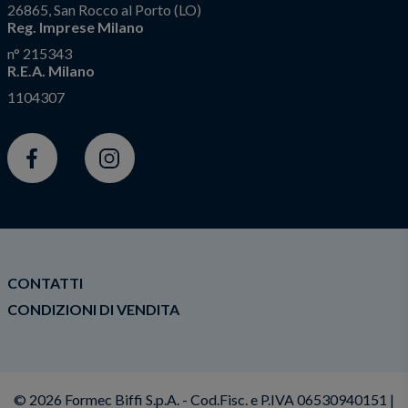
26865, San Rocco al Porto (LO)
Reg. Imprese Milano
n° 215343
R.E.A. Milano
1104307
Facebook
Instagram
CONTATTI
CONDIZIONI DI VENDITA
© 2026 Formec Biffi S.p.A. - Cod.Fisc. e P.IVA 06530940151 |