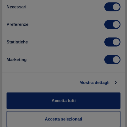
Selezione
Necessari
del
Aggiungi
NOVITÀ
NOVITÀ
consenso
ai
Preferenze
preferiti
Statistiche
Marketing
Mostra dettagli
Accetta tutti
Pesto Fres
Sugo Fresco ai 4 Formaggi – 85g
Secchi e Pec
85 g
85 g
Accetta selezionati