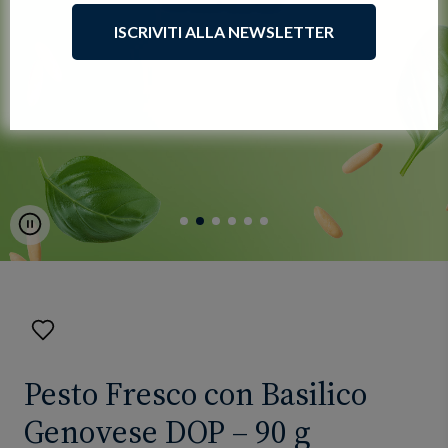
ISCRIVITI ALLA NEWSLETTER
Pause
Aggiungi
ai
preferiti
Pesto Fresco con Basilico
Genovese DOP – 90 g