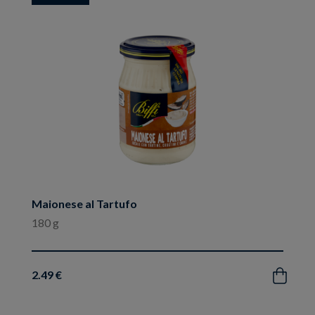
ai
preferiti
Maionese al Tartufo
180 g
2.49 €
Acquista