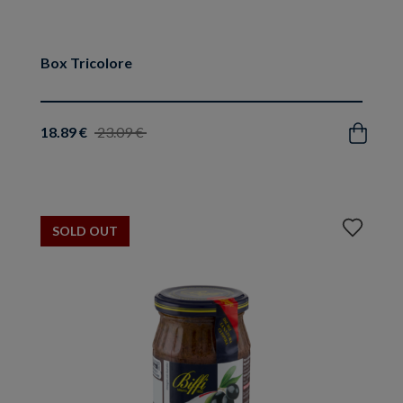
Box Tricolore
18.89 €
23.09 €
Acquista
Aggiungi
SOLD OUT
ai
preferiti