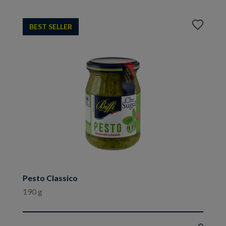
Aggiungi
BEST SELLER
ai
preferiti
Pesto Classico
190 g