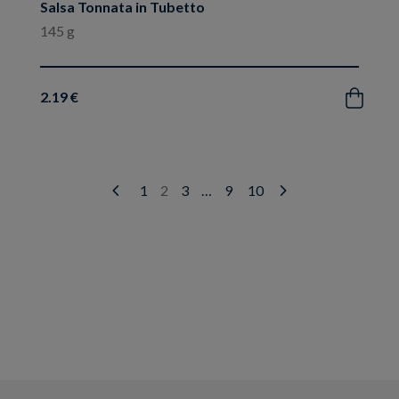
Salsa Tonnata in Tubetto
145 g
2.19 €
Acquista
1
2
3
…
9
10
Prev
Next