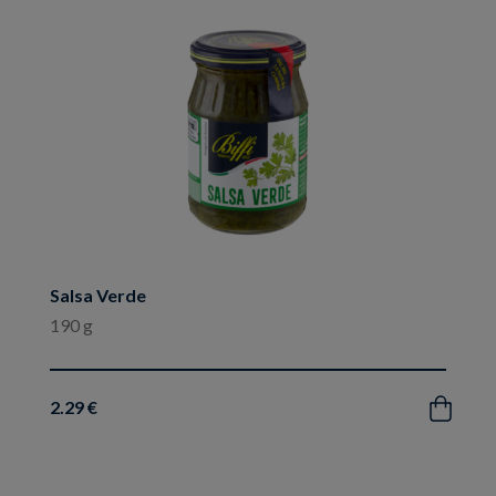
preferiti
Salsa Verde
190 g
2.29 €
Acquista