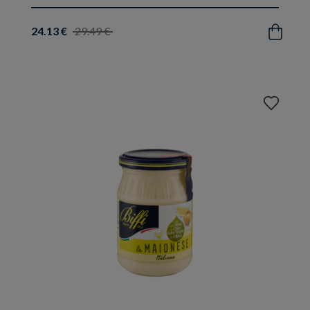
24.13 €
29.49 €
Acquista
Aggiungi
ai
preferiti