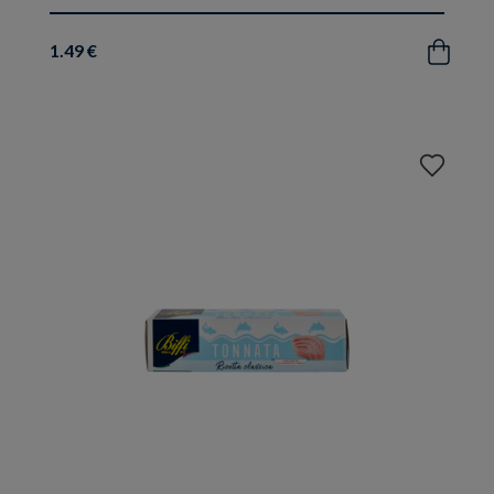
1.49 €
Acquista
Aggiungi
ai
preferiti