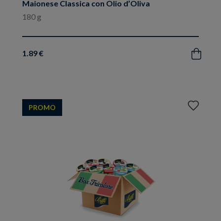
Maionese Classica con Olio d’Oliva
180 g
1.89 €
Acquista
Aggiungi
PROMO
ai
preferiti