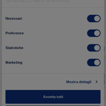
raccolto dal suo utilizzo dei loro servizi.
Prodotti correlati
Selezione
Necessari
del
consenso
Preferenze
Aggiungi
NOVITÀ
NOVITÀ
ai
Statistiche
preferiti
Marketing
Mostra dettagli
Accetta tutti