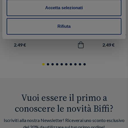
Accetta selezionati
Dressing alle erbe fini
Dressing all
250 ml
250 ml
Rifiuta
2.49 €
2.49 €
Acquista
Vuoi essere il primo a
conoscere le novità Biffi?
Iscriviti alla nostra Newsletter! Riceverai uno sconto esclusivo
del 20% da utilizzare sul tuo primo ordine!