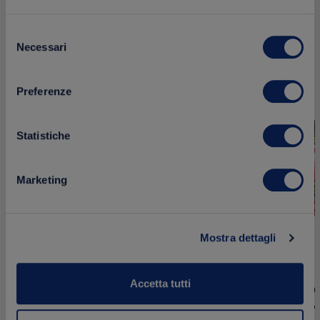
Selezione
Necessari
del
Aggiungi
NOVITÀ
NOVITÀ
consenso
ai
preferiti
Preferenze
Statistiche
Marketing
Mostra dettagli
Accetta tutti
Pesto Fres
Sugo Fresco ai 4 Formaggi – 85g
Secchi e Pec