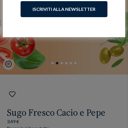
ISCRIVITI ALLA NEWSLETTER
Pause
Aggiungi
ai
preferiti
Sugo Fresco Cacio e Pepe
3.49 €