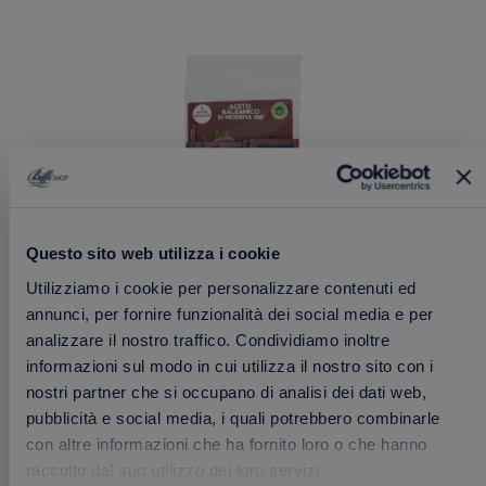
ai
preferiti
Questo sito web utilizza i cookie
Utilizziamo i cookie per personalizzare contenuti ed
Aceto Balsamico in Bustine Monodose – Six
annunci, per fornire funzionalità dei social media e per
Pack
analizzare il nostro traffico. Condividiamo inoltre
informazioni sul modo in cui utilizza il nostro sito con i
6 bustine da 5ml
nostri partner che si occupano di analisi dei dati web,
pubblicità e social media, i quali potrebbero combinarle
con altre informazioni che ha fornito loro o che hanno
1.49 €
Acquista
raccolto dal suo utilizzo dei loro servizi.