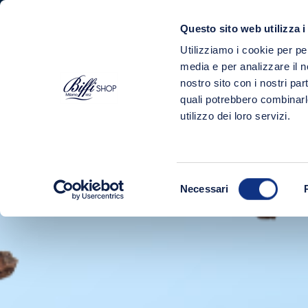
Questo sito web utilizza i
Utilizziamo i cookie per pe
PRODOTTI
media e per analizzare il no
nostro sito con i nostri par
Home
Salse
Ketchup Biffi - In bus
quali potrebbero combinarl
utilizzo dei loro servizi.
Selezione
Necessari
del
consenso