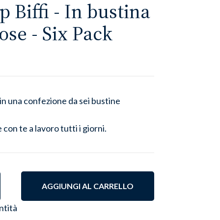
preferiti
 Biffi - In bustina
se - Six Pack
, in una confezione da sei bustine
 con te a lavoro tutti i giorni.
AGGIUNGI AL CARRELLO
ntità