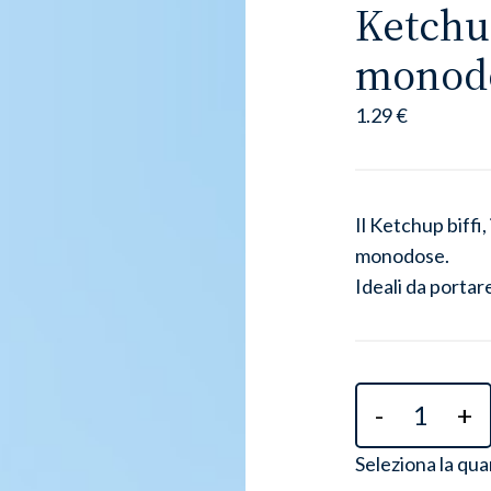
Ketchup
monodo
1.29 €
Il Ketchup biffi
monodose.
Ideali da portare
-
+
Seleziona la qua