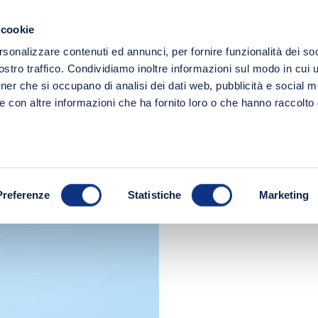
Spedizione gratuita a partire da 49€!
 cookie
Ricerc
rsonalizzare contenuti ed annunci, per fornire funzionalità dei soc
LINEE
FRESCHI
IDEE REGALO
stro traffico. Condividiamo inoltre informazioni sul modo in cui ut
tner che si occupano di analisi dei dati web, pubblicità e social m
tina monodose - Six Pack
e con altre informazioni che ha fornito loro o che hanno raccolto
Preferenze
Statistiche
Marketing