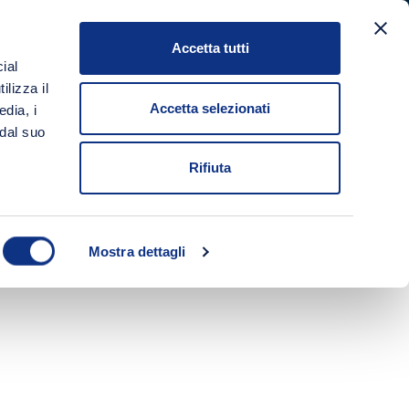
Accetta tutti
a
ial
Login/Registrati
Carrello
ilizza il
Accetta selezionati
edia, i
 dal suo
Rifiuta
Mostra dettagli