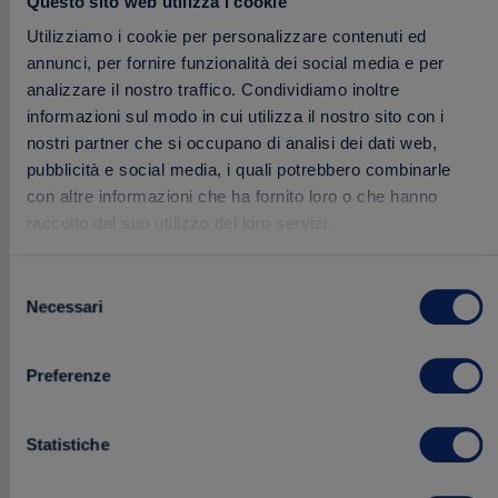
Questo sito web utilizza i cookie
20.00 €
Utilizziamo i cookie per personalizzare contenuti ed
annunci, per fornire funzionalità dei social media e per
analizzare il nostro traffico. Condividiamo inoltre
informazioni sul modo in cui utilizza il nostro sito con i
Aggiungi
SOLD OUT
nostri partner che si occupano di analisi dei dati web,
ai
pubblicità e social media, i quali potrebbero combinarle
preferiti
con altre informazioni che ha fornito loro o che hanno
raccolto dal suo utilizzo dei loro servizi.
Selezione
Necessari
del
consenso
Preferenze
Statistiche
Colomba Pere e Cioccolato in Incarto