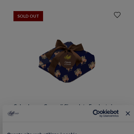
Aggiungi
SOLD OUT
ai
preferiti
Colomba con Gocce di Cioccolato Fondente in
Incarto