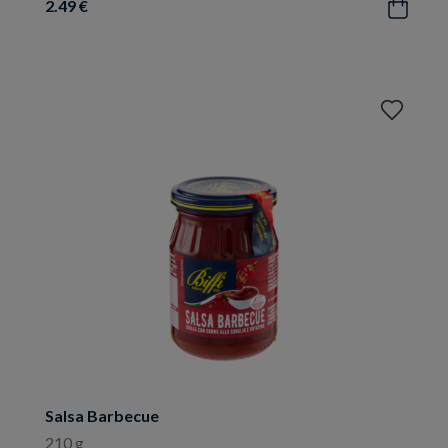
2.49 €
Acquista
Aggiungi
ai
preferiti
Salsa Barbecue
210 g