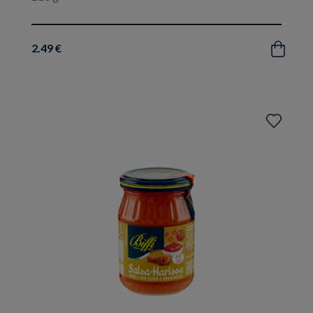
2.49 €
Acquista
Aggiungi
ai
preferiti