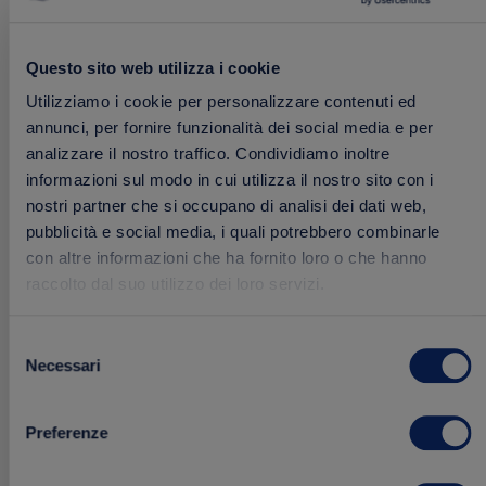
Questo sito web utilizza i cookie
Salsa Messicana
Utilizziamo i cookie per personalizzare contenuti ed
annunci, per fornire funzionalità dei social media e per
200 g
analizzare il nostro traffico. Condividiamo inoltre
informazioni sul modo in cui utilizza il nostro sito con i
nostri partner che si occupano di analisi dei dati web,
2.49 €
Acquista
pubblicità e social media, i quali potrebbero combinarle
con altre informazioni che ha fornito loro o che hanno
raccolto dal suo utilizzo dei loro servizi.
Aggiungi
Selezione
ai
Necessari
del
preferiti
consenso
Preferenze