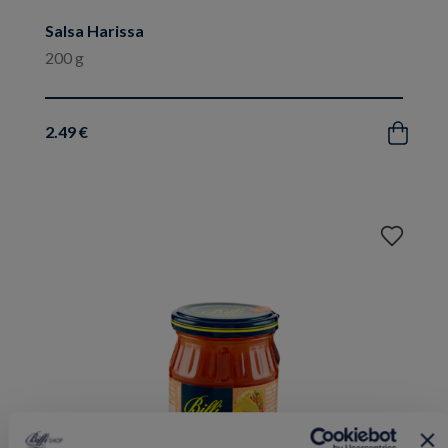
Salsa Harissa
200 g
2.49 €
Acquista
Aggiungi
ai
preferiti