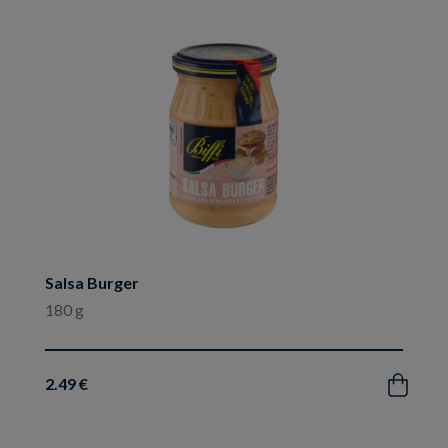
ai
preferiti
Salsa Burger
180 g
2.49 €
Acquista