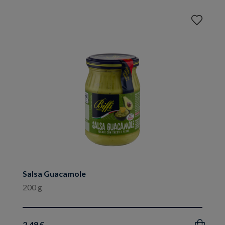
Aggiungi
ai
preferiti
Salsa Guacamole
200 g
2.49 €
Acquista