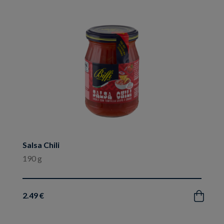
ai
preferiti
Salsa Chili
190 g
2.49 €
Acquista