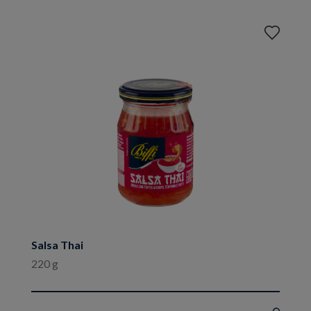
Aggiungi
ai
preferiti
Salsa Thai
220 g