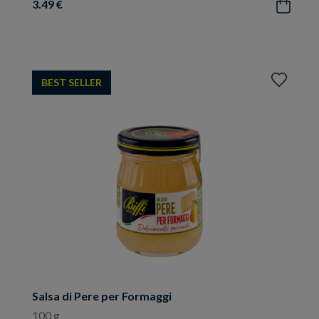
3.49 €
Acquista
Aggiungi
BEST SELLER
ai
preferiti
Salsa di Pere per Formaggi
100 g