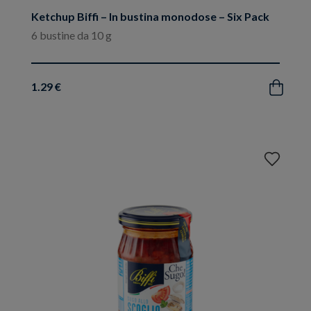
Ketchup Biffi – In bustina monodose – Six Pack
6 bustine da 10 g
1.29 €
Acquista
Aggiungi
ai
preferiti