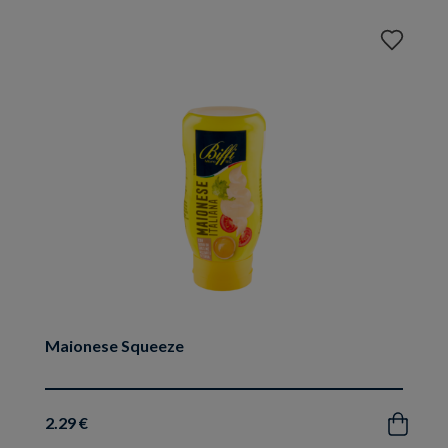
Aggiungi
ai
preferiti
Maionese Squeeze
2.29 €
Acquista