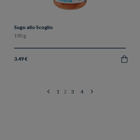
Sugo allo Scoglio
190 g
3.49 €
Acquista
1
2
3
4
Prev
Next