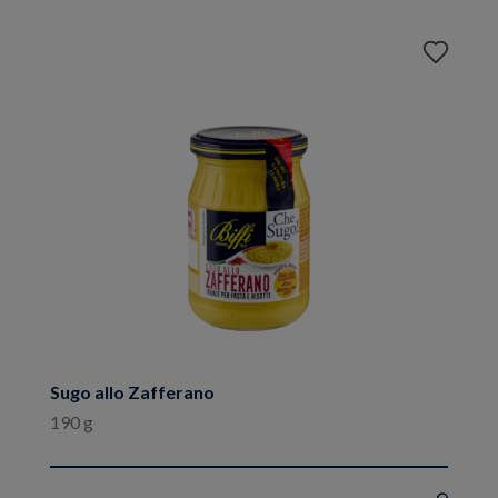
Aggiungi
ai
preferiti
Sugo allo Zafferano
190 g