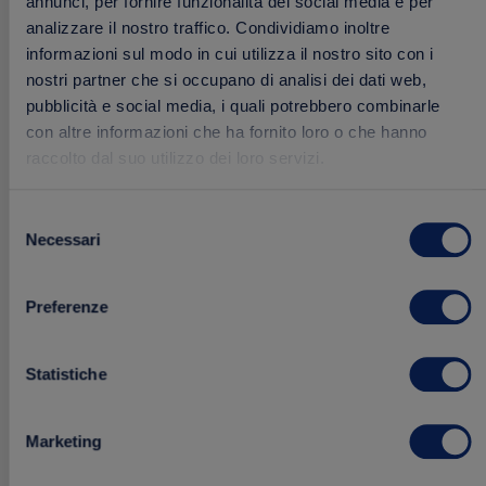
annunci, per fornire funzionalità dei social media e per
analizzare il nostro traffico. Condividiamo inoltre
informazioni sul modo in cui utilizza il nostro sito con i
nostri partner che si occupano di analisi dei dati web,
pubblicità e social media, i quali potrebbero combinarle
con altre informazioni che ha fornito loro o che hanno
raccolto dal suo utilizzo dei loro servizi.
Selezione
Salsa Tartara
Necessari
del
180 g
consenso
Preferenze
2.29 €
Acquista
Statistiche
Marketing
Aggiungi