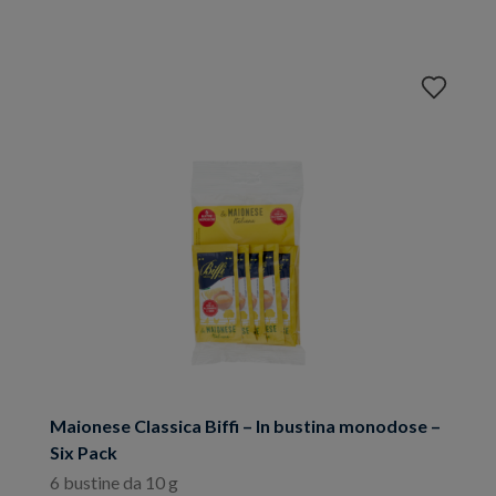
Aggiungi
ai
preferiti
Maionese Classica Biffi – In bustina monodose –
Six Pack
6 bustine da 10 g