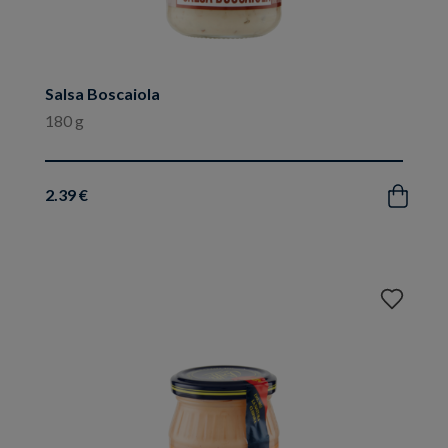
Salsa Boscaiola
180 g
2.39 €
Acquista
Aggiungi
ai
preferiti