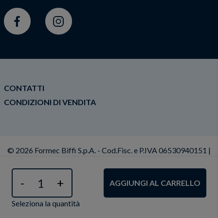
Facebook
Instagram
CONTATTI
CONDIZIONI DI VENDITA
© 2026 Formec Biffi S.p.A. - Cod.Fisc. e P.IVA 06530940151 |
Privacy Policy
|
Cookie policy
|
Condizioni Generali di
Vendita
|
Dichiarazione di Accessibilità
|
Modifica il
consenso ai cookies
-
+
AGGIUNGI AL CARRELLO
Seleziona la quantità