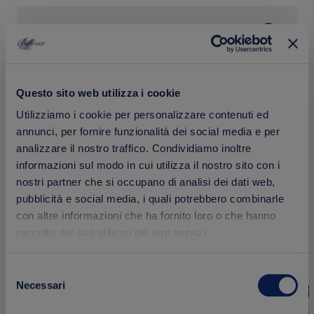
Confezione
Calorie
Questo sito web utilizza i cookie
Utilizziamo i cookie per personalizzare contenuti ed
annunci, per fornire funzionalità dei social media e per
analizzare il nostro traffico. Condividiamo inoltre
informazioni sul modo in cui utilizza il nostro sito con i
Prodotti correlati
nostri partner che si occupano di analisi dei dati web,
pubblicità e social media, i quali potrebbero combinarle
con altre informazioni che ha fornito loro o che hanno
raccolto dal suo utilizzo dei loro servizi.
Aggiungi
NOVITÀ
NOVITÀ
Selezione
ai
Necessari
del
preferiti
consenso