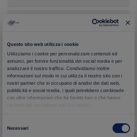
Confezione
Questo sito web utilizza i cookie
Calorie
Utilizziamo i cookie per personalizzare contenuti ed
annunci, per fornire funzionalità dei social media e per
analizzare il nostro traffico. Condividiamo inoltre
informazioni sul modo in cui utilizza il nostro sito con i
nostri partner che si occupano di analisi dei dati web,
Prodotti correlati
pubblicità e social media, i quali potrebbero combinarle
con altre informazioni che ha fornito loro o che hanno
raccolto dal suo utilizzo dei loro servizi.
Aggiungi
NOVITÀ
NOVITÀ
Selezione
ai
Necessari
del
preferiti
consenso