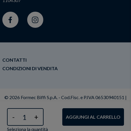
1104307
Facebook
Instagram
CONTATTI
CONDIZIONI DI VENDITA
© 2026 Formec Biffi S.p.A. - Cod.Fisc. e P.IVA 06530940151 |
Privacy Policy
|
Cookie policy
|
Condizioni Generali di
Vendita
|
Dichiarazione di Accessibilità
|
Modifica il
consenso ai cookies
-
+
AGGIUNGI AL CARRELLO
Seleziona la quantità