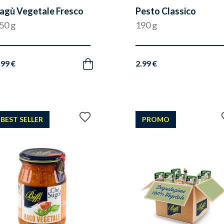
agù Vegetale Fresco
Pesto Classico
50 g
190 g
.99 €
2.99 €
Acquista
Aggiungi
BEST SELLER
PROMO
ai
preferiti