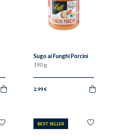
Sugo ai Funghi Porcini
190 g
2.99 €
Acquista
Acquista
Aggiungi
Aggiungi
BEST SELLER
ai
ai