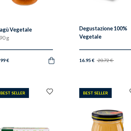
Degustazione 100%
agù Vegetale
Vegetale
90 g
.99 €
16.95 €
20.72 €
Acquista
Aggiungi
BEST SELLER
BEST SELLER
ai
preferiti