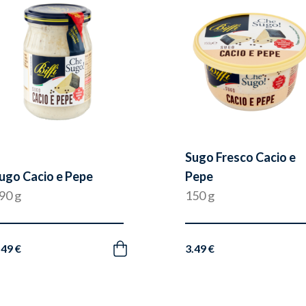
preferiti
Sugo Fresco Cacio e
ugo Cacio e Pepe
Pepe
90 g
150 g
.49 €
3.49 €
Acquista