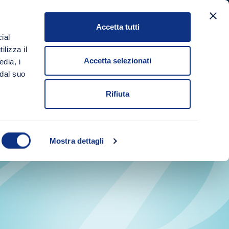
Accetta tutti
a
ial
Login/Registrati
Carrello
ilizza il
Accetta selezionati
edia, i
 dal suo
Rifiuta
Mostra dettagli