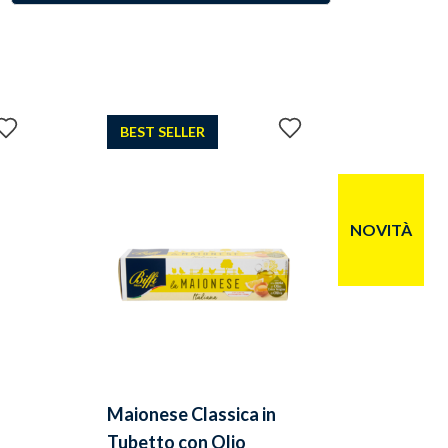
Aggiungi
Aggiungi
BEST SELLER
ai
ai
preferiti
preferiti
NOVITÀ
Maionese Classica in
Tubetto con Olio