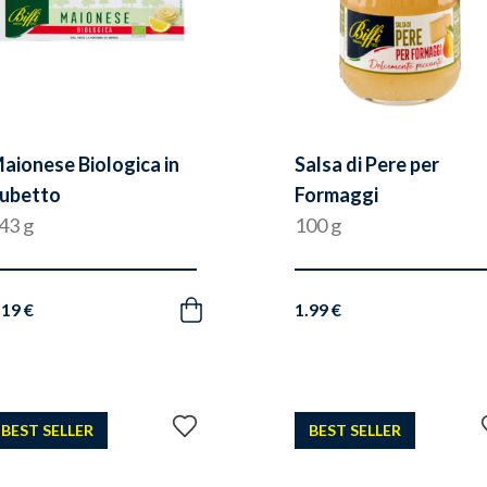
aionese Biologica in
Salsa di Pere per
ubetto
Formaggi
43 g
100 g
.19 €
1.99 €
Acquista
Aggiungi
BEST SELLER
BEST SELLER
ai