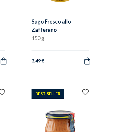
Sugo Fresco allo
Zafferano
150 g
3.49 €
Acquista
Acquista
Aggiungi
Aggiungi
BEST SELLER
ai
ai
preferiti
preferiti