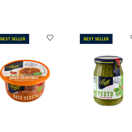
Aggiungi
BEST SELLER
BEST SELLER
ai
preferiti