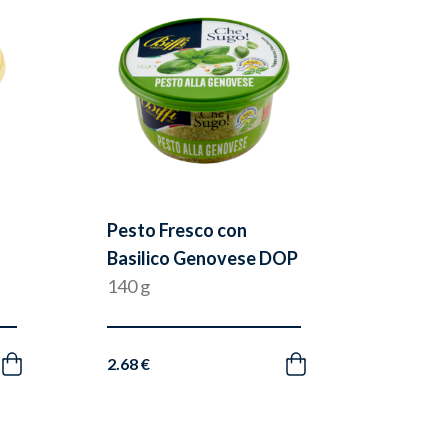
preferiti
preferiti
Pesto Fresco con
Basilico Genovese DOP
140 g
2.68 €
Acquista
Acquista