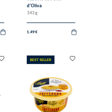
d’Oliva
143 g
1.49 €
Acquista
Acquista
Aggiungi
Aggiungi
BEST SELLER
ai
ai
preferiti
preferiti