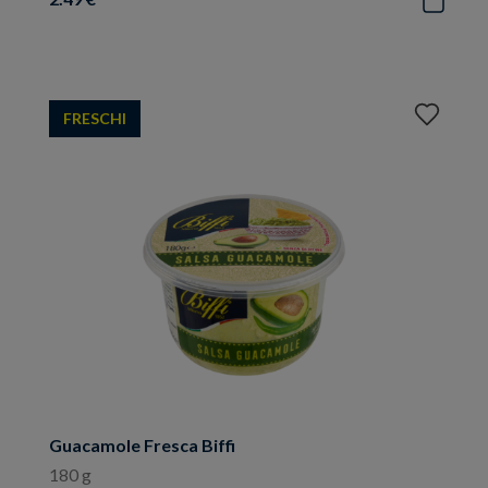
Aggiungi
FRESCHI
ai
preferiti
Guacamole Fresca Biffi
180 g