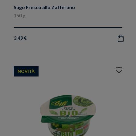
Sugo Fresco allo Zafferano
150 g
3.49 €
Acquista
Aggiungi
NOVITÀ
ai
preferiti