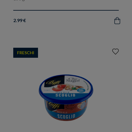
2.99 €
Acquista
Aggiungi
FRESCHI
ai
preferiti