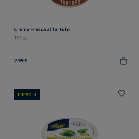
Crema Fresca al Tartufo
150 g
2.99 €
Acquista
Aggiungi
FRESCHI
ai
preferiti