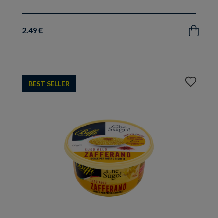
2.49 €
Acquista
Aggiungi
BEST SELLER
ai
preferiti