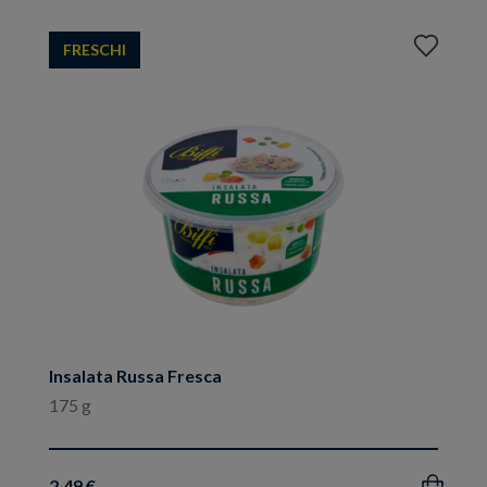
Aggiungi
FRESCHI
ai
preferiti
Insalata Russa Fresca
175 g
2.49 €
Acquista