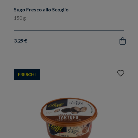
Sugo Fresco allo Scoglio
150 g
3.29 €
Acquista
Aggiungi
FRESCHI
ai
preferiti