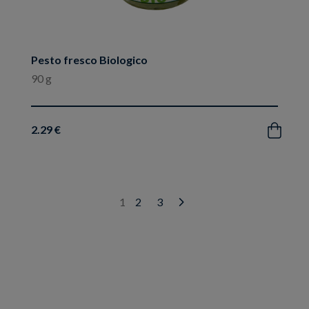
Pesto fresco Biologico
90 g
2.29 €
Acquista
1
2
3
Next