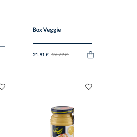
Box Veggie
21.91 €
26.79 €
Acquista
Aggiungi
Aggiungi
ai
ai
preferiti
preferiti