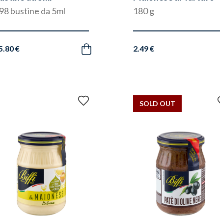
98 bustine da 5ml
180 g
5.80 €
2.49 €
Acquista
Aggiungi
SOLD OUT
ai
preferiti