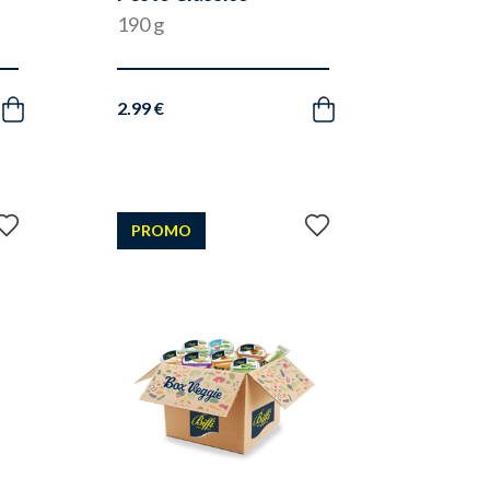
190 g
2.99 €
Acquista
Acquista
Aggiungi
Aggiungi
PROMO
ai
ai
preferiti
preferiti