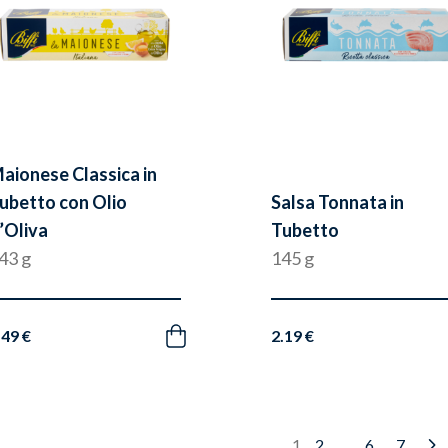
aionese Classica in
ubetto con Olio
Salsa Tonnata in
’Oliva
Tubetto
43 g
145 g
.49 €
2.19 €
Acquista
…
2
6
7
1