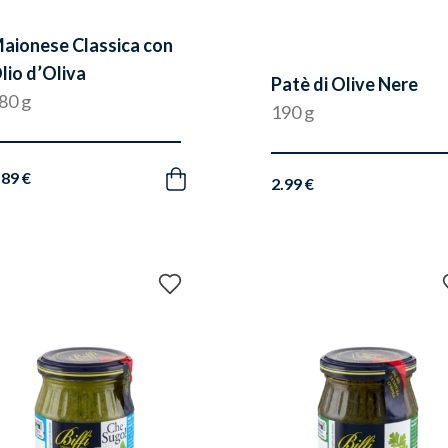
aionese Classica con
lio d’Oliva
Patè di Olive Nere
80 g
190 g
.89 €
Acquista
2.99 €
Aggiungi
ai
preferiti