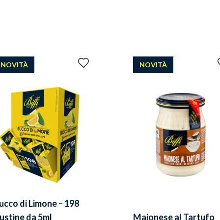
Aggiungi
NOVITÀ
NOVITÀ
ai
preferiti
ucco di Limone – 198
ustine da 5ml
Maionese al Tartufo