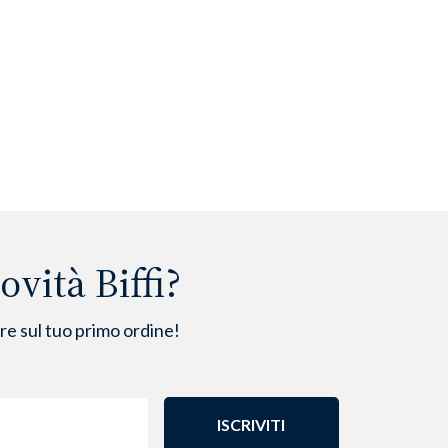
xt
vità Biffi?
are sul tuo primo ordine!
ISCRIVITI