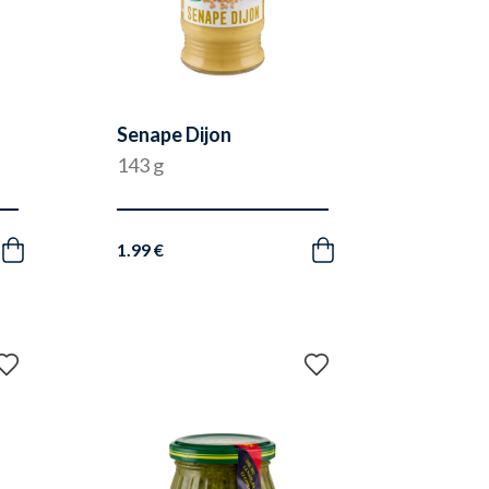
Senape Dijon
143 g
1.99 €
Acquista
Acquista
Aggiungi
Aggiungi
ai
ai
preferiti
preferiti