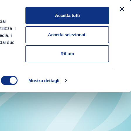
Accetta tutti
a
ial
Login/Registrati
Carrello
ilizza il
Accetta selezionati
edia, i
 dal suo
Rifiuta
Mostra dettagli