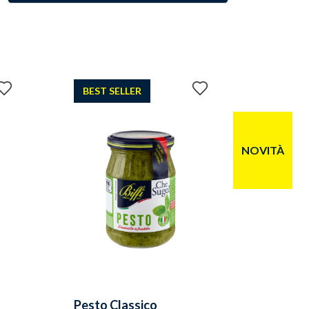
Aggiungi
Aggiungi
BEST SELLER
ai
ai
preferiti
preferiti
NOVITÀ
Pesto Classico