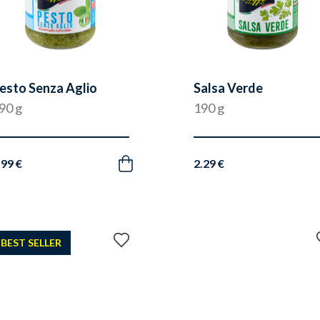
esto Senza Aglio
Salsa Verde
90 g
190 g
.99 €
2.29 €
Acquista
Aggiungi
BEST SELLER
ai
preferiti